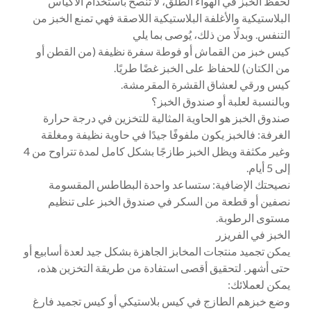
لحفظ الخبز في الهواء الطلق، لا تنصح باستخدام الأكياس
البلاستيكية والأغلفة البلاستيكية اللاصقة فهي تمنع الخبز من
التنفس. وبدلًا من ذلك، يُوصى بما يلي
كيس خبز من القماش أو فوطة سفرة نظيفة (من القطن أو
من الكتان) للحفاظ على الخبز غضًا طريًا.
كيس ورقي لعشاق القشرة المقرمشة.
وبالنسبة لعلبة أو صندوق الخبز؟
صندوق الخبز هو الحاوية المثالية للتخزين في درجة حرارة
الغرفة: فالخبز يكون ملفوفًا جيدًا في حاوية نظيفة ومغلقة
وغير مكثفة ويظل الخبز طازجًا بشكل كامل لمدة تتراوح من 4
إلى 5 أيام.
نصيحتك الإضافية: ستساعد واحدة البطاطس المقسومة
نصفين أو قطعة من السكر في صندوق الخبز على تنظيم
مستوى الرطوبة.
الخبز في الفريزر
يمكن تجميد منتجات المخابز الجاهزة بشكل جيد لعدة أسابيع أو
حتى أشهر. لتحقيق أقصى استفادة من طريقة التخزين هذه،
يمكن لعملائك:
وضع خبزهم الطازج في كيس بلاستيكي أو كيس تجميد فارغ