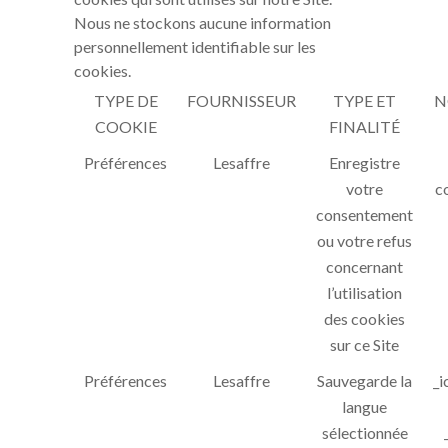
Nous ne stockons aucune information
personnellement identifiable sur les
cookies.
TYPE DE
FOURNISSEUR
TYPE ET
N
COOKIE
FINALITÉ
Préférences
Lesaffre
Enregistre
votre
c
consentement
ou votre refus
concernant
l’utilisation
des cookies
sur ce Site
Préférences
Lesaffre
Sauvegarde la
_i
langue
sélectionnée