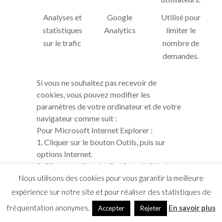
Analyses et
Google
Utilisé pour
statistiques
Analytics
limiter le
sur le trafic
nombre de
demandes.
Si vous ne souhaitez pas recevoir de
cookies, vous pouvez modifier les
paramètres de votre ordinateur et de votre
navigateur comme suit :
Pour Microsoft Internet Explorer :
1. Cliquer sur le bouton Outils, puis sur
options Internet.
2. Cliquer sur l’onglet Confidentialité, dans
Paramètres, déplacer le curseur vers le haut
Nous utilisons des cookies pour vous garantir la meilleure
pour bloquer tous les cookies, puis cliquer
expérience sur notre site et pour réaliser des statistiques de
sur OK.
fréquentation anonymes.
En savoir plus
Accepter
Rejeter
Pour Mozilla Firefox :