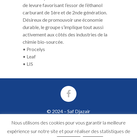
de levure favorisant l’essor de l’éthanol
carburant de 1ère et de 2nde génération.
Désireux de promouvoir une économie
durable, le groupe s’implique tout aussi
activement aux côtés des industries de la
chimie bio-sourcée.
•
Procelys
•
Leaf
•
LIS
© 2024 – Saf Djazair
Cité Hai Ben Amar – BP 66C
Nous utilisons des cookies pour vous garantir la meilleure
35015 Hammadi – Boumerdes
Algérie • Tél : +213 (0) 554 52 07 24
expérience sur notre site et pour réaliser des statistiques de