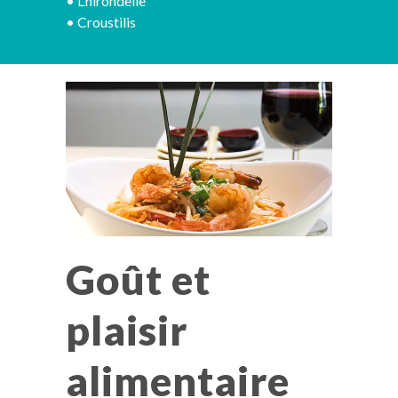
•
L’hirondelle
•
Croustilis
Goût et
plaisir
alimentaire