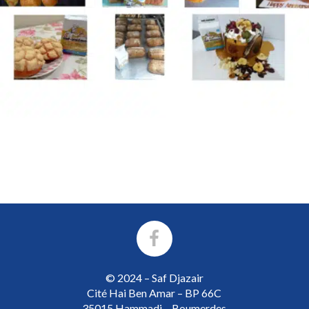
© 2024 – Saf Djazair
Cité Hai Ben Amar – BP 66C
35015 Hammadi – Boumerdes