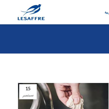
بية
15
سبتمبر