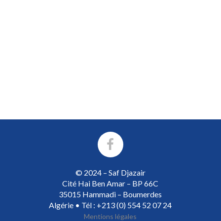
© 2024 – Saf Djazair
Cité Hai Ben Amar – BP 66C
35015 Hammadi – Boumerdes
Algérie • Tél : +213 (0) 554 52 07 24
Mentions légales